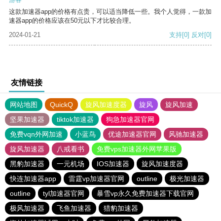
这款加速器app的价格有点贵，可以适当降低一些。我个人觉得，一款加
速器app的价格应该在50元以下才比较合理。
2024-01-21
支持
[0]
反对
[0]
友情链接
网站地图
QuickQ
旋风加速度器
旋风
旋风加速
坚果加速器
tiktok加速器
狗急加速器官网
免费vqn外网加速
小蓝鸟
优途加速器官网
风驰加速器
旋风加速器
八戒看书
免费vps加速器外网苹果版
黑豹加速器
一元机场
IOS加速器
旋风加速度器
快连加速器app
雷霆vp加速器官网
outline
极光加速器
outline
tyl加速器官网
暴雪vp永久免费加速器下载官网
极风加速器
飞鱼加速器
猎豹加速器