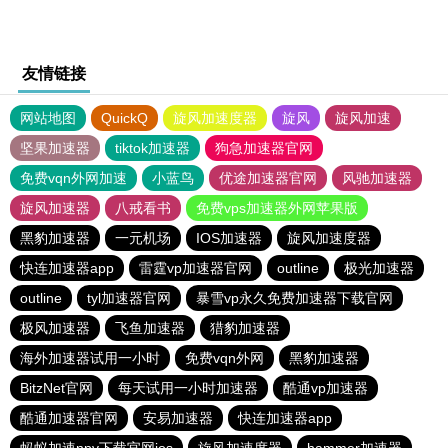
友情链接
网站地图
QuickQ
旋风加速度器
旋风
旋风加速
坚果加速器
tiktok加速器
狗急加速器官网
免费vqn外网加速
小蓝鸟
优途加速器官网
风驰加速器
旋风加速器
八戒看书
免费vps加速器外网苹果版
黑豹加速器
一元机场
IOS加速器
旋风加速度器
快连加速器app
雷霆vp加速器官网
outline
极光加速器
outline
tyl加速器官网
暴雪vp永久免费加速器下载官网
极风加速器
飞鱼加速器
猎豹加速器
海外加速器试用一小时
免费vqn外网
黑豹加速器
BitzNet官网
每天试用一小时加速器
酷通vp加速器
酷通加速器官网
安易加速器
快连加速器app