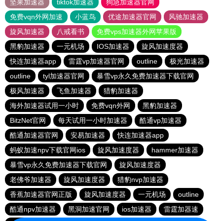
坚果加速器
tiktok加速器
狗急加速器官网
免费vqn外网加速
小蓝鸟
优途加速器官网
风驰加速器
旋风加速器
八戒看书
免费vps加速器外网苹果版
黑豹加速器
一元机场
IOS加速器
旋风加速度器
快连加速器app
雷霆vp加速器官网
outline
极光加速器
outline
tyl加速器官网
暴雪vp永久免费加速器下载官网
极风加速器
飞鱼加速器
猎豹加速器
海外加速器试用一小时
免费vqn外网
黑豹加速器
BitzNet官网
每天试用一小时加速器
酷通vp加速器
酷通加速器官网
安易加速器
快连加速器app
蚂蚁加速npv下载官网ios
旋风加速度器
hammer加速器
暴雪vp永久免费加速器下载官网
旋风加速度器
老佛爷加速器
旋风加速度器
猎豹nvp加速器
香蕉加速器官网正版
旋风加速度器
一元机场
outline
酷通npv加速器
黑洞加速官网
ios加速器
雷霆加器速