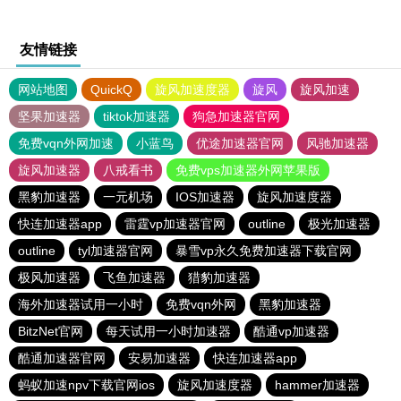
友情链接
网站地图
QuickQ
旋风加速度器
旋风
旋风加速
坚果加速器
tiktok加速器
狗急加速器官网
免费vqn外网加速
小蓝鸟
优途加速器官网
风驰加速器
旋风加速器
八戒看书
免费vps加速器外网苹果版
黑豹加速器
一元机场
IOS加速器
旋风加速度器
快连加速器app
雷霆vp加速器官网
outline
极光加速器
outline
tyl加速器官网
暴雪vp永久免费加速器下载官网
极风加速器
飞鱼加速器
猎豹加速器
海外加速器试用一小时
免费vqn外网
黑豹加速器
BitzNet官网
每天试用一小时加速器
酷通vp加速器
酷通加速器官网
安易加速器
快连加速器app
蚂蚁加速npv下载官网ios
旋风加速度器
hammer加速器