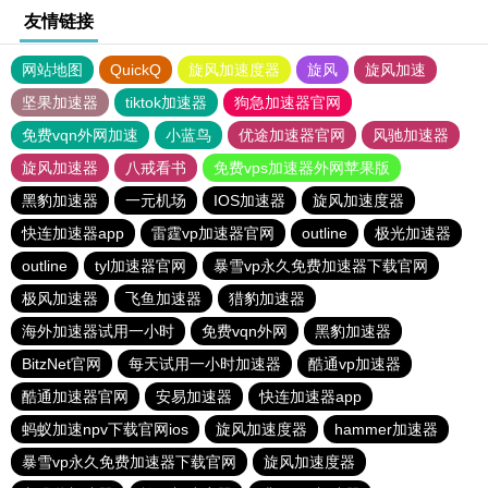
友情链接
网站地图
QuickQ
旋风加速度器
旋风
旋风加速
坚果加速器
tiktok加速器
狗急加速器官网
免费vqn外网加速
小蓝鸟
优途加速器官网
风驰加速器
旋风加速器
八戒看书
免费vps加速器外网苹果版
黑豹加速器
一元机场
IOS加速器
旋风加速度器
快连加速器app
雷霆vp加速器官网
outline
极光加速器
outline
tyl加速器官网
暴雪vp永久免费加速器下载官网
极风加速器
飞鱼加速器
猎豹加速器
海外加速器试用一小时
免费vqn外网
黑豹加速器
BitzNet官网
每天试用一小时加速器
酷通vp加速器
酷通加速器官网
安易加速器
快连加速器app
蚂蚁加速npv下载官网ios
旋风加速度器
hammer加速器
暴雪vp永久免费加速器下载官网
旋风加速度器