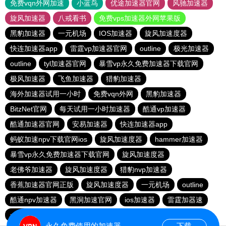
免费vqn外网加速
小蓝鸟
优途加速器官网
风驰加速器
旋风加速器
八戒看书
免费vps加速器外网苹果版
黑豹加速器
一元机场
IOS加速器
旋风加速度器
快连加速器app
雷霆vp加速器官网
outline
极光加速器
outline
tyl加速器官网
暴雪vp永久免费加速器下载官网
极风加速器
飞鱼加速器
猎豹加速器
海外加速器试用一小时
免费vqn外网
黑豹加速器
BitzNet官网
每天试用一小时加速器
酷通vp加速器
酷通加速器官网
安易加速器
快连加速器app
蚂蚁加速npv下载官网ios
旋风加速度器
hammer加速器
暴雪vp永久免费加速器下载官网
旋风加速度器
老佛爷加速器
旋风加速度器
猎豹nvp加速器
香蕉加速器官网正版
旋风加速度器
一元机场
outline
酷通npv加速器
黑洞加速官网
ios加速器
雷霆加器速
一元机场
outline
快连加速器app
永久免费使用的加速器
下载