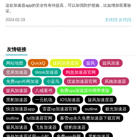
这款加速器app的安全性有待提高，可以加强防护措施，比如增加双重验
证。
2024-02-19
支持
[0]
反对
[0]
友情链接
网站地图
QuickQ
旋风加速度器
旋风
旋风加速
坚果加速器
tiktok加速器
狗急加速器官网
免费vqn外网加速
小蓝鸟
优途加速器官网
风驰加速器
旋风加速器
八戒看书
免费vps加速器外网苹果版
黑豹加速器
一元机场
IOS加速器
旋风加速度器
快连加速器app
雷霆vp加速器官网
outline
极光加速器
outline
tyl加速器官网
暴雪vp永久免费加速器下载官网
极风加速器
飞鱼加速器
猎豹加速器
海外加速器试用一小时
免费vqn外网
黑豹加速器