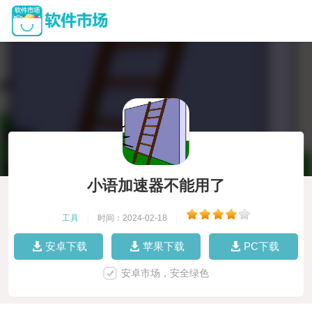
小语加速器不能用了
工具
|
时间：2024-02-18
|
安卓下载
苹果下载
PC下载
安卓市场，安全绿色