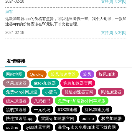
2024-02-18
支持
[0]
反对
[0]
游客
这款加速器app的价格有点贵，可以适当降低一些。我个人觉得，一款加
速器app的价格应该在50元以下才比较合理。
2024-02-18
支持
[0]
反对
[0]
友情链接
网站地图
QuickQ
旋风加速度器
旋风
旋风加速
坚果加速器
tiktok加速器
狗急加速器官网
免费vqn外网加速
小蓝鸟
优途加速器官网
风驰加速器
旋风加速器
八戒看书
免费vps加速器外网苹果版
黑豹加速器
一元机场
IOS加速器
旋风加速度器
快连加速器app
雷霆vp加速器官网
outline
极光加速器
outline
tyl加速器官网
暴雪vp永久免费加速器下载官网