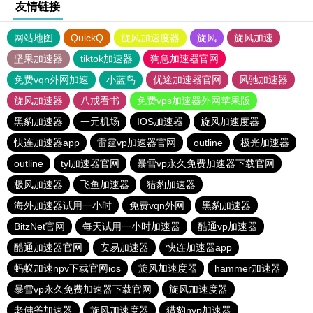
友情链接
网站地图
QuickQ
旋风加速度器
旋风
旋风加速
坚果加速器
tiktok加速器
狗急加速器官网
免费vqn外网加速
小蓝鸟
优途加速器官网
风驰加速器
旋风加速器
八戒看书
免费vps加速器外网苹果版
黑豹加速器
一元机场
IOS加速器
旋风加速度器
快连加速器app
雷霆vp加速器官网
outline
极光加速器
outline
tyl加速器官网
暴雪vp永久免费加速器下载官网
极风加速器
飞鱼加速器
猎豹加速器
海外加速器试用一小时
免费vqn外网
黑豹加速器
BitzNet官网
每天试用一小时加速器
酷通vp加速器
酷通加速器官网
安易加速器
快连加速器app
蚂蚁加速npv下载官网ios
旋风加速度器
hammer加速器
暴雪vp永久免费加速器下载官网
旋风加速度器
老佛爷加速器
旋风加速度器
猎豹nvp加速器