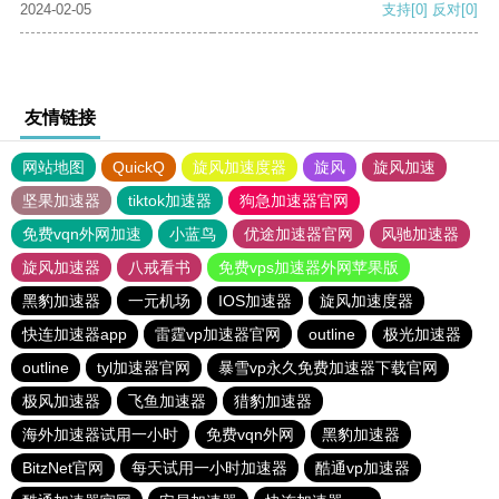
2024-02-05
支持
[0]
反对
[0]
友情链接
网站地图
QuickQ
旋风加速度器
旋风
旋风加速
坚果加速器
tiktok加速器
狗急加速器官网
免费vqn外网加速
小蓝鸟
优途加速器官网
风驰加速器
旋风加速器
八戒看书
免费vps加速器外网苹果版
黑豹加速器
一元机场
IOS加速器
旋风加速度器
快连加速器app
雷霆vp加速器官网
outline
极光加速器
outline
tyl加速器官网
暴雪vp永久免费加速器下载官网
极风加速器
飞鱼加速器
猎豹加速器
海外加速器试用一小时
免费vqn外网
黑豹加速器
BitzNet官网
每天试用一小时加速器
酷通vp加速器