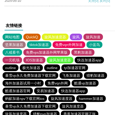
2025-05-10
支持
[0]
反对
[0]
友情链接
网站地图
QuickQ
旋风加速度器
旋风
旋风加速
坚果加速器
tiktok加速器
免费vqn外网加速
小蓝鸟
八戒看书
免费vps加速器外网苹果版
黑豹加速器
一元机场
IOS加速器
旋风加速度器
快连加速器app
outline
极光加速器
outline
tyl加速器官网
暴雪vp永久免费加速器下载官网
飞鱼加速器
猎豹加速器
海外加速器试用一小时
免费vqn外网
酷通vp加速器
酷通加速器官网
安易加速器
快连加速器app
蚂蚁加速npv下载官网ios
旋风加速度器
hammer加速器
暴雪vp永久免费加速器下载官网
旋风加速度器
旋风加速度器
猎豹nvp加速器
香蕉加速器官网正版