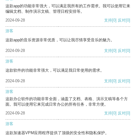
这款app的功能非常强大，可以满足我所有的工作需求。我可以使用它来
编辑文档、制作演示文稿、管理日程安排等。
2024-09-28
支持
[0]
反对
[0]
游客
这款app的音乐资源非常优质，可以让我尽情享受音乐的魅力。
2024-09-28
支持
[0]
反对
[0]
游客
这款软件的功能非常强大，可以满足我日常使用的需求。
2024-09-28
支持
[0]
反对
[0]
游客
这款办公软件的功能非常全面，涵盖了文档、表格、演示文稿等各个方
面。我可以使用它来完成日常办公的所有任务，非常方便。
2024-09-28
支持
[0]
反对
[0]
游客
这款加速器VPM应用程序提供了顶级的安全性和隐私保护。