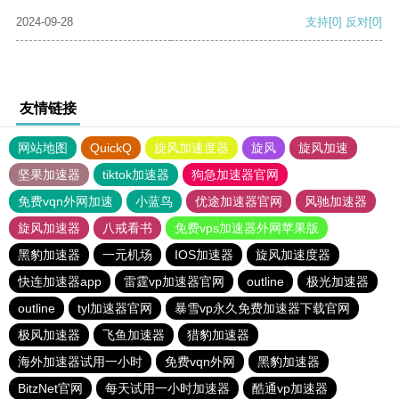
2024-09-28
支持
[0]
反对
[0]
友情链接
网站地图
QuickQ
旋风加速度器
旋风
旋风加速
坚果加速器
tiktok加速器
狗急加速器官网
免费vqn外网加速
小蓝鸟
优途加速器官网
风驰加速器
旋风加速器
八戒看书
免费vps加速器外网苹果版
黑豹加速器
一元机场
IOS加速器
旋风加速度器
快连加速器app
雷霆vp加速器官网
outline
极光加速器
outline
tyl加速器官网
暴雪vp永久免费加速器下载官网
极风加速器
飞鱼加速器
猎豹加速器
海外加速器试用一小时
免费vqn外网
黑豹加速器
BitzNet官网
每天试用一小时加速器
酷通vp加速器