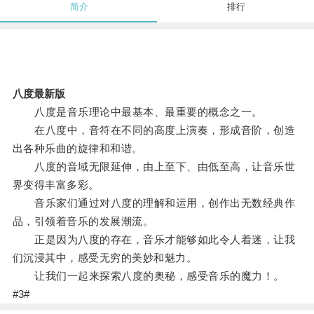
简介
排行
八度最新版
八度是音乐理论中最基本、最重要的概念之一。
在八度中，音符在不同的高度上演奏，形成音阶，创造
出各种乐曲的旋律和和谐。
八度的音域无限延伸，由上至下、由低至高，让音乐世
界变得丰富多彩。
音乐家们通过对八度的理解和运用，创作出无数经典作
品，引领着音乐的发展潮流。
正是因为八度的存在，音乐才能够如此令人着迷，让我
们沉浸其中，感受无穷的美妙和魅力。
让我们一起来探索八度的奥秘，感受音乐的魔力！。
#3#