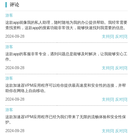
评论
游客
这款app就像我的私人助理，随时随地为我的办公提供帮助。我经常需要
查找资料，这款app的搜索功能非常强大，能够快速找到我需要的信息。
2024-09-28
支持
[0]
反对
[0]
游客
这款app的客服非常专业，遇到问题总是能够及时解决，让我能够安心工
作。
2024-09-28
支持
[0]
反对
[0]
游客
这款加速器VPM应用程序可以给你提供最高速度和安全性的连接，并帮
助你在网络上自由移动。
2024-09-28
支持
[0]
反对
[0]
游客
这款加速器VPM应用程序已经为我们带来了无限的流畅体验和安全性保
护。
2024-09-28
支持
[0]
反对
[0]